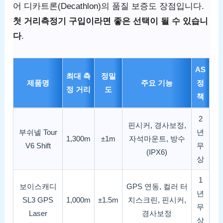
어 디카트론(Decathlon)의 품질 보증도 장점입니다.
첫 거리측정기 구입이라면 좋은 선택이 될 수 있습니
다
.
AS
최대 측
정밀
제품명
주요 기능
정
정 거리
도
책
2
핀시커, 경사보정,
부쉬넬 Tour
년
1,300m
±1m
자석마운트, 방수
V6 Shift
무
(IPX6)
상
1
보이스캐디
GPS 연동, 컬러 터
년
SL3 GPS
1,000m
±1.5m
치스크린, 핀시커,
무
Laser
경사보정
상