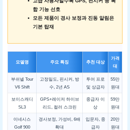
고급 사용자일수록 GPS, 핀시커 등 복
합 기능 선호
모든 제품이 경사 보정과 진동 알림은
기본 탑재
가격
모델명
주요 특징
추천 대상
대
부쉬넬 Tour
고정밀도, 핀시커, 방
투어 프로
55만
V6 Shift
수, 2년 AS
및 상급자
원대
보이스캐디
GPS+레이저 하이브
중급자 이
59만
SL3
리드, 컬러 스크린
상
원대
이네시스
경사보정, 가성비, 6배
입문자, 중
20만
Golf 900
확대
급자
원대