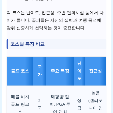
각 코스는 난이도, 접근성, 주변 편의시설 등에서 차
이가 큽니다. 골퍼들은 자신의 실력과 여행 목적에
맞춰 신중하게 선택하는 것이 중요합니다.
코스별 특징 비교
난
국
골프 코스
주요 특징
이
접근성
가
도
높음
페블 비치
태평양 절
미
상
(캘리포
골프 링크
벽, PGA 투
국
급
니아 인
스
어 개최