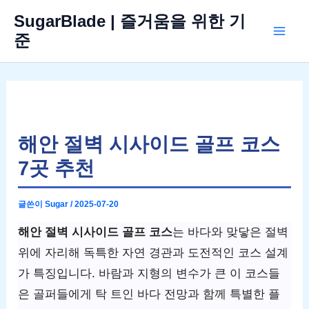
콘
SugarBlade | 즐거움을 위한 기
텐
준
Mai
츠
로
Men
건
너
뛰
해안 절벽 시사이드 골프 코스
기
7곳 추천
글쓴이
Sugar
/
2025-07-20
해안 절벽 시사이드 골프 코스
는 바다와 맞닿은 절벽
위에 자리해 독특한 자연 경관과 도전적인 코스 설계
가 특징입니다. 바람과 지형의 변수가 큰 이 코스들
은 골퍼들에게 탁 트인 바다 전망과 함께 특별한 플