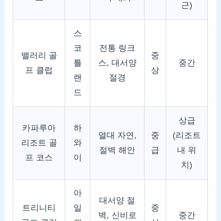
근)
스
코
전통 링크
밸러리 골
중
틀
스, 대서양
중간
프 클럽
상
랜
절경
드
상급
카파루아
하
열대 자연,
중
(리조트
리조트 골
와
절벽 해안
급
내 위
프 코스
이
치)
아
대서양 절
트리니티
일
중
벽, 신비로
중간