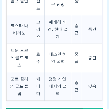
골프 클럽
랜
상
운 전망
드
그
에게해 배
코스타 나
중
리
경, 현대 설
중간
바리노
급
스
계
트윈 오크
호
태즈먼 해
중
스 골프 코
중간
주
안 절벽
급
스
포트 윌리
캐
청정 자연,
중
엄 골프 클
나
대서양 절
낮음
급
럽
다
벽