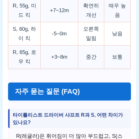
R, 55g, 미
확연히
매우 높
+7~12m
드 킥
개선
음
S, 60g, 하
오른쪽
-5~0m
낮음
이 킥
밀림
R, 65g, 로
+3~8m
중간
보통
우 킥
자주 묻는 질문 (FAQ)
타이틀리스트 드라이버 샤프트 R과 S, 어떤 차이가
있나요?
R(레귤러)은 휘어짐이 더 많아 부드럽고, S(스