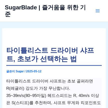
콘
SugarBlade | 즐거움을 위한 기
텐
준
Mai
츠
로
Men
건
너
뛰
타이틀리스트 드라이버 샤프
기
트, 초보가 선택하는 법
글쓴이
Sugar
/
2025-05-12
타이틀리스트 드라이버 샤프트는 초보 골퍼라면
R(레귤러) 강도가 가장 무난합니다.
35~39m/s(80~95마일) 헤드스피드는 R, 40m/s 이상
은 S(스티프)를 추천하며, 샤프트 무게와 킥포인트도