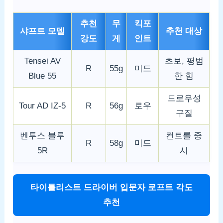
추천
무
킥포
샤프트 모델
추천 대상
강도
게
인트
Tensei AV
초보, 평범
R
55g
미드
Blue 55
한 힘
드로우성
Tour AD IZ-5
R
56g
로우
구질
벤투스 블루
컨트롤 중
R
58g
미드
5R
시
타이틀리스트 드라이버 입문자 로프트 각도
추천