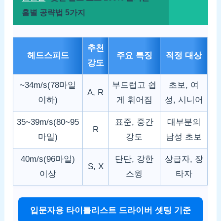
홀별 공략법 5가지
추천
헤드스피드
주요 특징
적정 대상
강도
~34m/s(78마일
부드럽고 쉽
초보, 여
A, R
이하)
게 휘어짐
성, 시니어
35~39m/s(80~95
표준, 중간
대부분의
R
마일)
강도
남성 초보
40m/s(96마일)
단단, 강한
상급자, 장
S, X
이상
스윙
타자
입문자용 타이틀리스트 드라이버 셋팅 기준