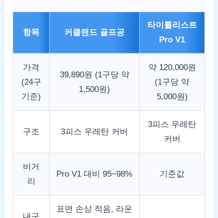
타이틀리스트
항목
커클랜드 골프공
Pro V1
가격
약 120,000원
39,890원 (1구당 약
(24구
(1구당 약
1,500원)
기준)
5,000원)
3피스 우레탄
구조
3피스 우레탄 커버
커버
비거
Pro V1 대비 95~98%
기준값
리
표면 손상 적음, 라운
내구