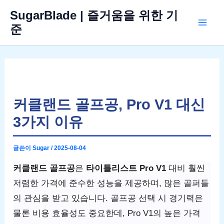
콘
SugarBlade | 즐거움을 위한 기
텐
준
Mai
츠
로
Men
건
너
뛰
커클랜드 골프공, Pro V1 대신
기
3가지 이유
글쓴이
Sugar
/
2025-08-04
커클랜드 골프공
은
타이틀리스트 Pro V1
대비 훨씬
저렴한 가격에 준수한 성능을 제공하며, 많은 골퍼들
의 관심을 받고 있습니다. 골프공 선택 시 경기력은
물론 비용 효율성도 중요한데, Pro V1의 높은 가격