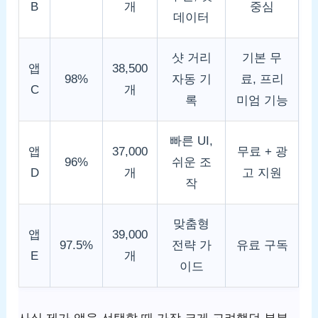
B
개
중심
데이터
샷 거리
기본 무
앱
38,500
98%
자동 기
료, 프리
C
개
록
미엄 기능
빠른 UI,
앱
37,000
무료 + 광
96%
쉬운 조
D
개
고 지원
작
맞춤형
앱
39,000
97.5%
전략 가
유료 구독
E
개
이드