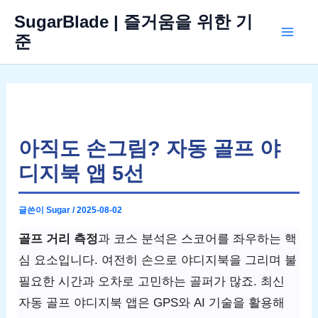
콘
SugarBlade | 즐거움을 위한 기
텐
준
Mai
츠
로
Men
건
너
뛰
아직도 손그림? 자동 골프 야
기
디지북 앱 5선
글쓴이
Sugar
/
2025-08-02
골프 거리 측정
과 코스 분석은 스코어를 좌우하는 핵
심 요소입니다. 여전히 손으로 야디지북을 그리며 불
필요한 시간과 오차로 고민하는 골퍼가 많죠. 최신
자동 골프 야디지북 앱은 GPS와 AI 기술을 활용해