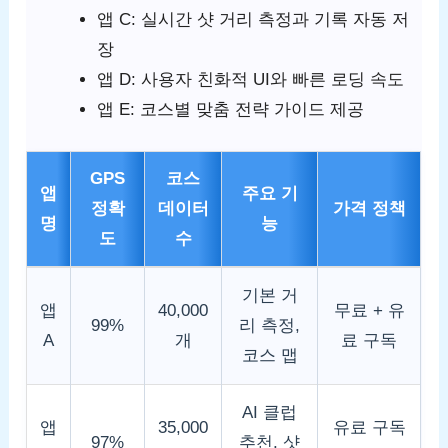
앱 C: 실시간 샷 거리 측정과 기록 자동 저
장
앱 D: 사용자 친화적 UI와 빠른 로딩 속도
앱 E: 코스별 맞춤 전략 가이드 제공
GPS
코스
앱
주요 기
정확
데이터
가격 정책
명
능
도
수
기본 거
앱
40,000
무료 + 유
99%
리 측정,
A
개
료 구독
코스 맵
AI 클럽
앱
35,000
유료 구독
97%
추천, 샷