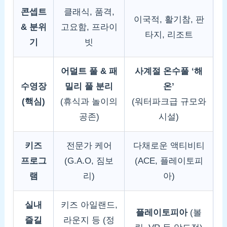
콘셉트
클래식, 품격,
이국적, 활기참, 판
& 분위
고요함, 프라이
타지, 리조트
기
빗
어덜트 풀 & 패
사계절 온수풀 ‘해
수영장
밀리 풀 분리
온’
(핵심)
(휴식과 놀이의
(워터파크급 규모와
공존)
시설)
키즈
전문가 케어
다채로운 액티비티
프로그
(G.A.O, 짐보
(ACE, 플레이토피
램
리)
아)
실내
키즈 아일랜드,
플레이토피아
(볼
즐길
라운지 등 (정