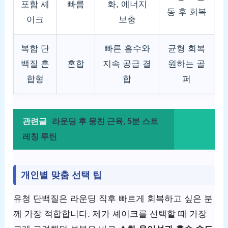
포함 셰
빠름
화, 에너지
동 후 회복
이크
보충
복합 단
빠른 흡수와
균형 회복
백질 혼
혼합
지속 공급 결
원하는 골
합형
합
퍼
관련글
라운딩 후 뭉친 근육, 5분 스트
레칭 루틴
개인별 맞춤 선택 팁
유청 단백질은 라운딩 직후 빠르게 회복하고 싶은 분
께 가장 적합합니다. 제가 셰이크를 선택할 때 가장