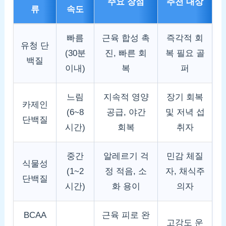
주요 장점
추천 대상
류
속도
빠름
근육 합성 촉
즉각적 회
유청 단
(30분
진, 빠른 회
복 필요 골
백질
이내)
복
퍼
느림
지속적 영양
장기 회복
카제인
(6~8
공급, 야간
및 저녁 섭
단백질
시간)
회복
취자
중간
알레르기 걱
민감 체질
식물성
(1~2
정 적음, 소
자, 채식주
단백질
시간)
화 용이
의자
BCAA
근육 피로 완
고강도 운