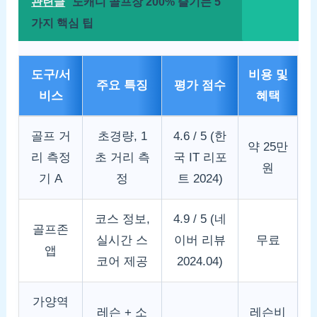
관련글
노캐디 골프장 200% 즐기는 5
가지 핵심 팁
도구/서
비용 및
주요 특징
평가 점수
비스
혜택
골프 거
초경량, 1
4.6 / 5 (한
약 25만
리 측정
초 거리 측
국 IT 리포
원
기 A
정
트 2024)
코스 정보,
4.9 / 5 (네
골프존
실시간 스
이버 리뷰
무료
앱
코어 제공
2024.04)
가양역
레슨 + 소
레슨비