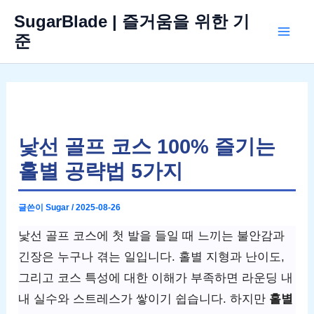
콘
SugarBlade | 즐거움을 위한 기
텐
준
Mai
츠
로
Men
건
너
뛰
낯선 골프 코스 100% 즐기는
기
홀별 공략법 5가지
글쓴이
Sugar
/
2025-08-26
낯선 골프 코스에 첫 발을 들일 때 느끼는 불안감과
긴장은 누구나 겪는 일입니다. 홀별 지형과 난이도,
그리고 코스 특성에 대한 이해가 부족하면 라운딩 내
내 실수와 스트레스가 쌓이기 쉽습니다. 하지만
홀별