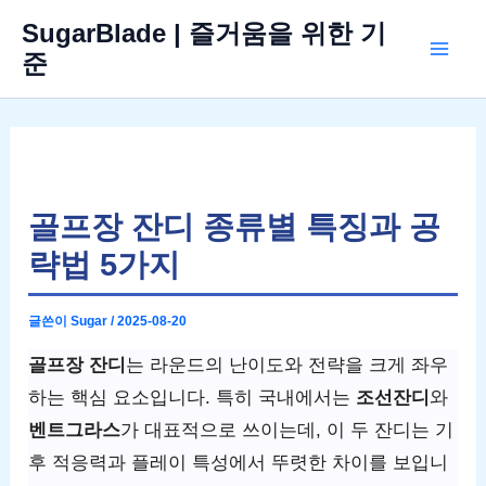
콘
SugarBlade | 즐거움을 위한 기
텐
준
Mai
츠
로
Men
건
너
뛰
골프장 잔디 종류별 특징과 공
기
략법 5가지
글쓴이
Sugar
/
2025-08-20
골프장 잔디
는 라운드의 난이도와 전략을 크게 좌우
하는 핵심 요소입니다. 특히 국내에서는
조선잔디
와
벤트그라스
가 대표적으로 쓰이는데, 이 두 잔디는 기
후 적응력과 플레이 특성에서 뚜렷한 차이를 보입니