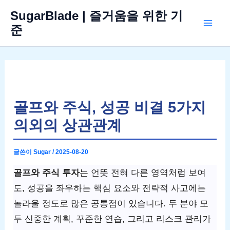
콘
SugarBlade | 즐거움을 위한 기
텐
준
Mai
츠
로
Men
건
너
뛰
골프와 주식, 성공 비결 5가지
기
의외의 상관관계
글쓴이
Sugar
/
2025-08-20
골프와 주식 투자
는 언뜻 전혀 다른 영역처럼 보여
도, 성공을 좌우하는 핵심 요소와 전략적 사고에는
놀라울 정도로 많은 공통점이 있습니다. 두 분야 모
두 신중한 계획, 꾸준한 연습, 그리고 리스크 관리가