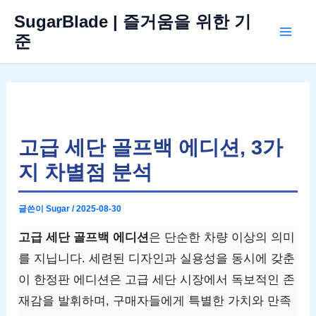
콘
SugarBlade | 즐거움을 위한 기
텐
준
Mai
츠
로
Men
건
너
뛰
고급 세단 골프백 에디션, 3가
기
지 차별점 분석
글쓴이
Sugar
/
2025-08-30
고급 세단 골프백 에디션
은 단순한 차량 이상의 의미
를 지닙니다. 세련된 디자인과 실용성을 동시에 갖춘
이 한정판 에디션은 고급 세단 시장에서 독보적인 존
재감을 발휘하며, 구매자들에게 특별한 가치와 만족