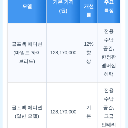
기본 가격
주요
모델
개선
(원)
특징
률
전용
수납
골프백 에디션
12%
공간,
(마일드 하이
128,170,000
향
한정판
브리드)
상
멤버십
혜택
전용
수납
골프백 에디션
기
공간,
128,170,000
(일반 모델)
본
고급
인테리